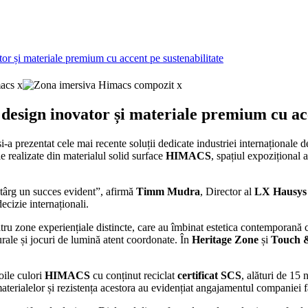
 și materiale premium cu accent pe sustenabilitate
sign inovator și materiale premium cu acc
i-a prezentat cele mai recente soluții dedicate industriei internaționale 
e realizate din materialul solid surface
HIMACS
, spațiul expozițional a
 târg un succes evident”, afirmă
Timm Mudra
, Director al
LX Hausys
ecizie internaționali.
tru zone experiențiale distincte, care au îmbinat estetica contemporană c
urale și jocuri de lumină atent coordonate. În
Heritage Zone
și
Touch &
oile culori
HIMACS
cu conținut reciclat
certificat SCS
, alături de 15 
 materialelor și rezistența acestora au evidențiat angajamentul companiei f