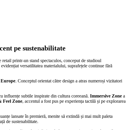
ent pe sustenabilitate
de retail printr-un stand spectaculos, conceput de studioul
 evidențiat versatilitatea materialului, suprafețele continue fără
 Europe
. Conceptul orientat către design a atras numeroși vizitatori
u influențe subtile inspirate din cultura coreeană.
Immersive Zone
a
 Feel Zone
, accentul a fost pus pe experiența tactilă și pe explorarea
nuanțe lansate în premieră, menite să extindă și mai mult paleta
ață de sustenabilitate.