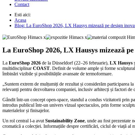
Contact
Esti aici:
Acasa
Blog: La EuroShop 2026, LX Hausys mizează pe design inovator
La EuroShop 2026, LX Hausys mizează pe de
La
EuroShop 2026
de la Düsseldorf (22–26 februarie),
LX Hausys
ș
multidisciplinar
COAST
. Definit de volume ample și forme sculptural
îmbinări vizibile și posibilitățile avansate de termoformare.
„Suntem extrem de mulțumiți de rezultat și considerăm participarea la
relevanți pentru dezvoltarea companiei, inclusiv arhitecți și factori de d
Gândit într-un concept open-space, standul a condus vizitatorii prin pa
introdus publicul într-un univers vizual spectaculos, prin forme sculpt
materialelor și finisajelor.
Un rol central l-a avut
Sustainability Zone
, unde au fost prezentate n
cromatică a colecției. Informațiile despre certificări, ciclul de viață al