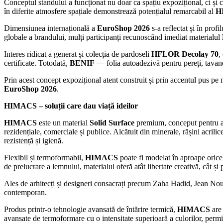
Conceptul standului a funcționat nu doar ca spațiu expozițional, ci și c
în diferite atmosfere spațiale demonstrează potențialul remarcabil al
H
Dimensiunea internațională a
EuroShop 2026
s-a reflectat și în prof
globale a brandului, mulți participanți recunoscând imediat materialul
Interes ridicat a generat și colecția de pardoseli
HFLOR Decolay 70
,
certificate. Totodată,
BENIF
— folia autoadezivă pentru pereți, tavane
Prin acest concept expozițional atent construit și prin accentul pus pe
EuroShop 2026
.
HIMACS – soluții care dau viață ideilor
HIMACS
este un material
Solid Surface
premium, conceput pentru apli
rezidențiale, comerciale și publice. Alcătuit din minerale, rășini acrili
rezistență și igienă.
Flexibil și termoformabil,
HIMACS
poate fi modelat în aproape orice 
de prelucrare a lemnului, materialul oferă atât libertate creativă, cât și 
Ales de arhitecți și designeri consacrați precum Zaha Hadid, Jean 
contemporan.
Produs printr-o tehnologie avansată de întărire termică,
HIMACS
are 
avansate de termoformare cu o intensitate superioară a culorilor, perm