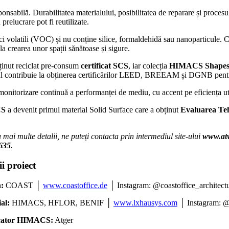
onsabilă. Durabilitatea materialului, posibilitatea de reparare și procesu
 prelucrare pot fi reutilizate.
volatili (VOC) și nu conține silice, formaldehidă sau nanoparticule. Cert
la crearea unor spații sănătoase și sigure.
nținut reciclat pre-consum
certificat SCS
, iar colecția
HIMACS Shape
ul contribuie la obținerea certificărilor LEED, BREEAM și DGNB pentru
onitorizare continuă a performanței de mediu, cu accent pe eficiența util
S
a devenit primul material Solid Surface care a obținut
Evaluarea Te
 mai multe detalii, ne puteți contacta prin intermediul site-ului
www.at
635
.
ii proiect
:
COAST │
www.coastoffice.de
│ Instagram: @coastoffice_architect
al:
HIMACS, HFLOR, BENIF │
www.lxhausys.com
│ Instagram: 
cator HIMACS:
Atger