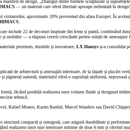
a manifest de design. „Dialogul dintre formele sculpturale și suprafețele
IMACS
— un material care oferă libertate aproape nelimitată în design
ilul vizitatorilor, aproximativ 20% provenind din afara Europei. În acelaș
HIMACS
.
 care include 22 de decoruri inspirate din lemn și piatră, combinând durab
 și mobilier — a răspuns cererii crescânde pentru soluții de amenajare fl
 materiale premium, durabile și inovatoare,
LX Hausys
și-a consolidat po
cații de arhitectură și amenajări interioare, de la fațade și placări verti
ce și pigmenți naturali, materialul oferă o suprafață uniformă, neporoasă ș
formă, făcând posibilă realizarea unor volume fluide și designuri tridime
precizie tehnică.
Nouvel, Rafael Moneo, Karim Rashid, Marcel Wanders sau David Chipper
o structură compactă și omogenă, care asigură durabilitate și performan
ițând realizarea unor raze interioare minime de doar 6 mm și oferind nuan