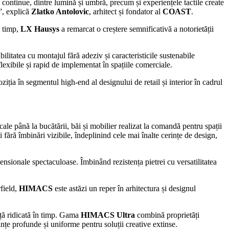
 continue, dintre lumină și umbră, precum și experiențele tactile create
”, explică
Zlatko Antolovic
, arhitect și fondator al
COAST
.
i timp,
LX Hausys
a remarcat o creștere semnificativă a notorietății
ilitatea cu montajul fără adeziv și caracteristicile sustenabile
exibile și rapid de implementat în spațiile comerciale.
ziția în segmentul high-end al designului de retail și interior în cadrul
cale până la bucătării, băi și mobilier realizat la comandă pentru spații
i fără îmbinări vizibile, îndeplinind cele mai înalte cerințe de design,
nsionale spectaculoase. Îmbinând rezistența pietrei cu versatilitatea
field,
HIMACS
este astăzi un reper în arhitectura și designul
ță ridicată în timp. Gama
HIMACS Ultra
combină proprietăți
țe profunde și uniforme pentru soluții creative extinse.