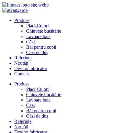
Produse
Placi-Culori
Chiuvete bucătărie
Lavoare baie
Căzi
Băi pentru copii
Căzi de duș
Referințe
Noutăți
Devino fabricator
Contact
Produse
Placi-Culori
Chiuvete bucătărie
Lavoare baie
Căzi
Băi pentru copii
Căzi de duș
Referințe
Noutăți
Devino fabricator