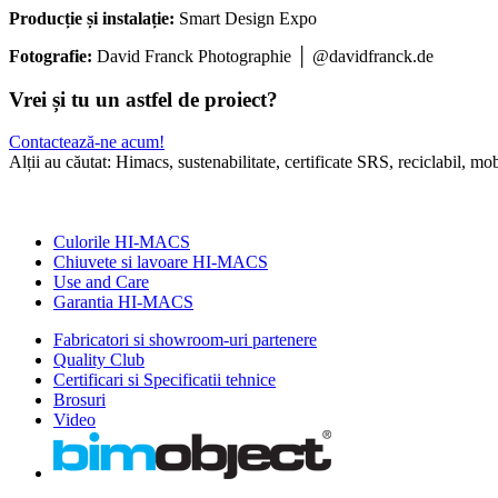
Producție și instalație:
Smart Design Expo
Fotografie:
David Franck Photographie │ @davidfranck.de
Vrei și tu un astfel de proiect?
Contactează-ne acum!
Alții au căutat: Himacs, sustenabilitate, certificate SRS, reciclabil, m
Culorile HI-MACS
Chiuvete si lavoare HI-MACS
Use and Care
Garantia HI-MACS
Fabricatori si showroom-uri partenere
Quality Club
Certificari si Specificatii tehnice
Brosuri
Video