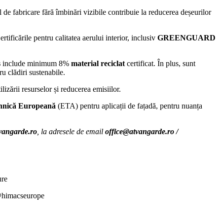
l de fabricare fără îmbinări vizibile contribuie la reducerea deșeurilor
ificările pentru calitatea aerului interior, inclusiv
GREENGUARD
s
include minimum 8%
material reciclat
certificat. În plus, sunt
 clădiri sustenabile.
izării resurselor și reducerea emisiilor.
hnică Europeană
(ETA) pentru aplicații de fațadă, pentru nuanța
vangarde.ro
, la adresele de email
office@atvangarde.ro /
ure
@himacseurope