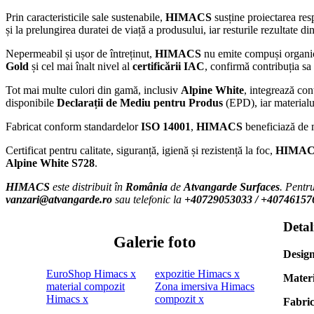
Prin caracteristicile sale sustenabile,
HIMACS
susține proiectarea resp
și la prelungirea duratei de viață a produsului, iar resturile rezultate din
Nepermeabil și ușor de întreținut,
HIMACS
nu emite compuși organici 
Gold
și cel mai înalt nivel al
certificării IAC
, confirmă contribuția sa 
Tot mai multe culori din gamă, inclusiv
Alpine White
, integrează co
disponibile
Declarații de Mediu pentru Produs
(EPD), iar material
Fabricat conform standardelor
ISO 14001
,
HIMACS
beneficiază de m
Certificat pentru calitate, siguranță, igienă și rezistență la foc,
HIMAC
Alpine White S728
.
HIMACS
este distribuit în
România
de
Atvangarde Surfaces
. Pentru
vanzari@atvangarde.ro
sau telefonic la
+40729053033 / +40746157
Detal
Galerie foto
Design
Materi
Fabri