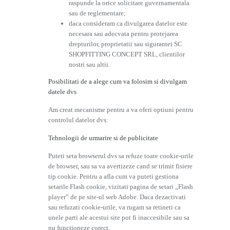
raspunde la orice solicitare guvernamentala
sau de reglementare;
daca consideram ca divulgarea datelor este
necesara sau adecvata pentru protejarea
drepturilor, proprietatii sau sigurantei SC
SHOPFITTING CONCEPT SRL, clientilor
nostri sau altii.
Posibilitati de a alege cum va folosim si divulgam
datele dvs
Am creat mecanisme pentru a va oferi optiuni pentru
controlul datelor dvs:
Tehnologii de urmarire si de publicitate
Puteti seta browserul dvs sa refuze toate cookie-urile
de browser, sau sa va avertizeze cand se trimit fisiere
tip cookie. Pentru a afla cum va puteti gestiona
setarile Flash cookie, vizitati pagina de setari „Flash
player” de pe site-ul web Adobe. Daca dezactivati
sau refuzati cookie-urile, va rugam sa retineti ca
unele parti ale acestui site pot fi inaccesibile sau sa
nu functioneze corect.