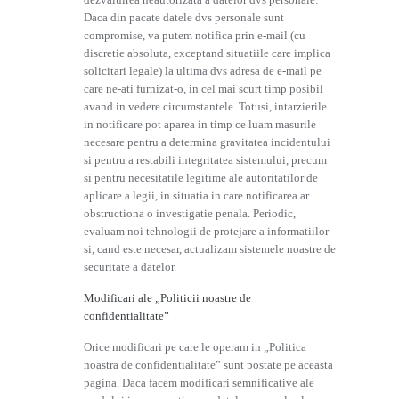
Daca din pacate datele dvs personale sunt
compromise, va putem notifica prin e-mail (cu
discretie absoluta, exceptand situatiile care implica
solicitari legale) la ultima dvs adresa de e-mail pe
care ne-ati furnizat-o, in cel mai scurt timp posibil
avand in vedere circumstantele. Totusi, intarzierile
in notificare pot aparea in timp ce luam masurile
necesare pentru a determina gravitatea incidentului
si pentru a restabili integritatea sistemului, precum
si pentru necesitatile legitime ale autoritatilor de
aplicare a legii, in situatia in care notificarea ar
obstructiona o investigatie penala. Periodic,
evaluam noi tehnologii de protejare a informatiilor
si, cand este necesar, actualizam sistemele noastre de
securitate a datelor.
Modificari ale „Politicii noastre de
confidentialitate”
Orice modificari pe care le operam in „Politica
noastra de confidentialitate” sunt postate pe aceasta
pagina. Daca facem modificari semnificative ale