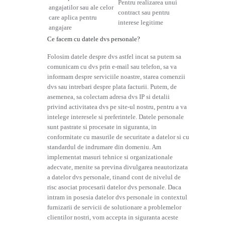
Pentru realizarea unui
angajatilor sau ale celor
contract sau pentru
care aplica pentru
interese legitime
angajare
Ce facem cu datele dvs personale?
Folosim datele despre dvs astfel incat sa putem sa
comunicam cu dvs prin e-mail sau telefon, sa va
informam despre serviciile noastre, starea comenzii
dvs sau intrebari despre plata facturii. Putem, de
asemenea, sa colectam adresa dvs IP si detalii
privind activitatea dvs pe site-ul nostru, pentru a va
intelege interesele si preferintele. Datele personale
sunt pastrate si procesate in siguranta, in
conformitate cu masurile de securitate a datelor si cu
standardul de indrumare din domeniu. Am
implementat masuri tehnice si organizationale
adecvate, menite sa previna divulgarea neautorizata
a datelor dvs personale, tinand cont de nivelul de
risc asociat procesarii datelor dvs personale. Daca
intram in posesia datelor dvs personale in contextul
furnizarii de servicii de solutionare a problemelor
clientilor nostri, vom accepta in siguranta aceste