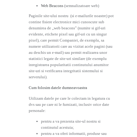
Web Beacons
(semnalizatoare web)
Paginile site-ului nostru (si e-mailurile noastre) pot
contine fisiere electronice mici cunoscute sub
denumirea de „web beacons” (numite si gif-uri
evidente, etichete pixel sau gif-uri cu un singur
pixel), care permit Companiei, de exemplu, sa
numere utilizatorii care au vizitat acele pagini (sau
au deschis un e-mail) sau permit realizarea unor
statistici legate de site-uri similare (de exemplu
inregistrarea popularitatii continutului anumitor
site-uri si verificarea integritatii sistemului si
serverului).
Cum folosim datele dumneavoastra
Utilizam datele pe care le colectam in legatura cu
dvs sau pe care ni le furnizati, inclusiv orice date
personale:
pentru a va prezenta site-ul nostru si
continutul acestuia;
pentru a va oferi informatii, produse sau