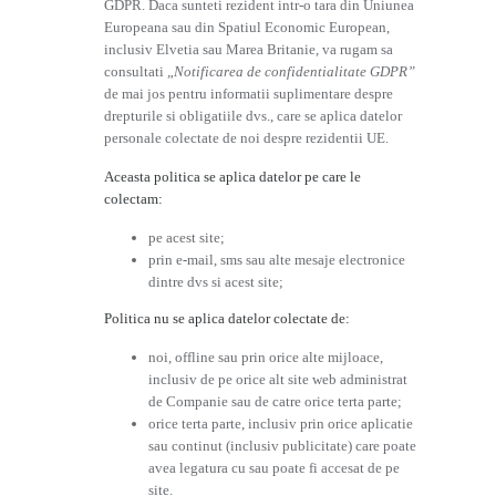
GDPR. Daca sunteti rezident intr-o tara din Uniunea
Europeana sau din Spatiul Economic European,
inclusiv Elvetia sau Marea Britanie, va rugam sa
consultati „
Notificarea de confidentialitate GDPR”
de mai jos pentru informatii suplimentare despre
drepturile si obligatiile dvs., care se aplica datelor
personale colectate de noi despre rezidentii UE.
Aceasta politica se aplica datelor pe care le
colectam:
pe acest site;
prin e-mail, sms sau alte mesaje electronice
dintre dvs si acest site;
Politica nu se aplica datelor colectate de:
noi, offline sau prin orice alte mijloace,
inclusiv de pe orice alt site web administrat
de Companie sau de catre orice terta parte;
orice terta parte, inclusiv prin orice aplicatie
sau continut (inclusiv publicitate) care poate
avea legatura cu sau poate fi accesat de pe
site.