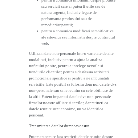
pentru a comunica informatii despre produse
sau servicii care ar putea fi utile sau de
natura urgenta, inclusiv legate de
performanta produsului sau de
remedieri/reparatii;
pentru a comunica modificari semnificative
ale site-ului sau informatii despre continutul
web;
Utilizam date non-personale intr-o varietate de alte
modalitati, inclusiv pentru a ajuta la analiza
traficului pe site, pentru a intelege nevoile si
trendurile clientilor, pentru a desfasura activitati
promotionale specifice si pentru a ne imbunatati
serviciile. Este posibil sa folosim doar noi datele dvs
non-personale sau sa le reunim cu cele obtinute de
la altii. Putem impartasi datele dvs non-personale
firmelor noastre afiliate si tertilor, dar retineti ca
datele reunite sunt anonime, nu va identifica
personal.
Transmiterea datelor dumneavoastra
Putem transmite fara restrictii datele reunite despre