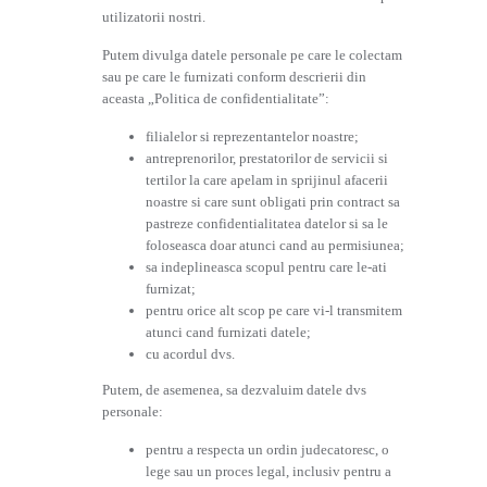
utilizatorii nostri.
Putem divulga datele personale pe care le colectam
sau pe care le furnizati conform descrierii din
aceasta „Politica de confidentialitate”:
filialelor si reprezentantelor noastre;
antreprenorilor, prestatorilor de servicii si
tertilor la care apelam in sprijinul afacerii
noastre si care sunt obligati prin contract sa
pastreze confidentialitatea datelor si sa le
foloseasca doar atunci cand au permisiunea;
sa indeplineasca scopul pentru care le-ati
furnizat;
pentru orice alt scop pe care vi-l transmitem
atunci cand furnizati datele;
cu acordul dvs.
Putem, de asemenea, sa dezvaluim datele dvs
personale:
pentru a respecta un ordin judecatoresc, o
lege sau un proces legal, inclusiv pentru a