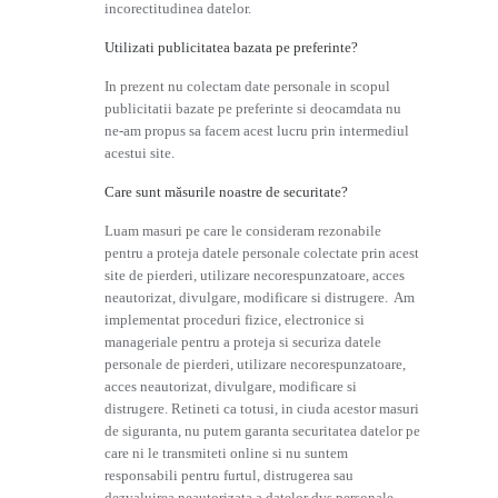
incorectitudinea datelor.
Utilizati publicitatea bazata pe preferinte?
In prezent nu colectam date personale in scopul
publicitatii bazate pe preferinte si deocamdata nu
ne-am propus sa facem acest lucru prin intermediul
acestui site.
Care sunt măsurile noastre de securitate?
Luam masuri pe care le consideram rezonabile
pentru a proteja datele personale colectate prin acest
site de pierderi, utilizare necorespunzatoare, acces
neautorizat, divulgare, modificare si distrugere. Am
implementat proceduri fizice, electronice si
manageriale pentru a proteja si securiza datele
personale de pierderi, utilizare necorespunzatoare,
acces neautorizat, divulgare, modificare si
distrugere. Retineti ca totusi, in ciuda acestor masuri
de siguranta, nu putem garanta securitatea datelor pe
care ni le transmiteti online si nu suntem
responsabili pentru furtul, distrugerea sau
dezvaluirea neautorizata a datelor dvs personale.