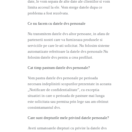
date, le vom separa de alte date ale clientilor si vom
limita accesul la ele. Vom sterge datele dupa ce
problema a fost rezolvata.
Ce nu facem cu datele dvs personale
Nu transmitem datele dvs altor persoane, in afara de
partenerii nostri care va furnizeaza produsele si
serviciile pe care le-ati solicitat. Nu folosim sisteme
automatizate referitoare la datele dvs personale.Nu
folosim datele dvs pentru a crea profiluri.
Cat timp pastram datele dvs personale?
Vom pastra datele dvs personale pe perioada
necesara indeplinirii scopurilor prezentate in aceasta
„Notificare de confidentialitate”, cu exceptia
situatiei in care o perioada de pastrare mai lunga
este solicitata sau permisa prin lege sau am obtinut
consimtamantul dvs.
Care sunt drepturile mele privind datele personale?
Aveti urmatoarele drepturi cu privire la datele dvs