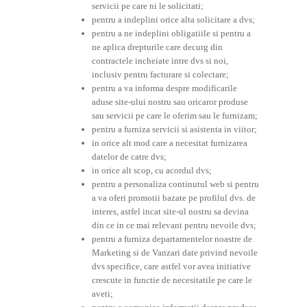
servicii pe care ni le solicitati;
pentru a indeplini orice alta solicitare a dvs;
pentru a ne indeplini obligatiile si pentru a
ne aplica drepturile care decurg din
contractele incheiate intre dvs si noi,
inclusiv pentru facturare si colectare;
pentru a va informa despre modificarile
aduse site-ului nostru sau oricaror produse
sau servicii pe care le oferim sau le furnizam;
pentru a furniza servicii si asistenta in viitor;
in orice alt mod care a necesitat furnizarea
datelor de catre dvs;
in orice alt scop, cu acordul dvs;
pentru a personaliza continutul web si pentru
a va oferi promotii bazate pe profilul dvs. de
interes, astfel incat site-ul nostru sa devina
din ce in ce mai relevant pentru nevoile dvs;
pentru a furniza departamentelor noastre de
Marketing si de Vanzari date privind nevoile
dvs specifice, care astfel vor avea initiative
crescute in functie de necesitatile pe care le
aveti;