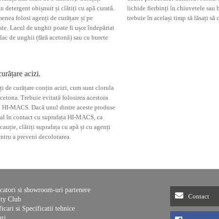
n detergent obișnuit și clătiți cu apă curată.
lichide fierbinți în chiuvetele sa
enea folosi agenți de curățare și pe
trebuie în același timp să lăsați să 
ate. Lacul de unghii poate fi ușor îndepărtat
lac de unghii (fără acetonă) sau cu burete
urățare acizi.
i de curățare conțin acizi, cum sunt clorula
cetona. Trebuie evitată folosirea acestora
e HI-MACS. Dacă unul dintre aceste produse
tal în contact cu suprafața HI-MACS, ca
auție, clătiți suprafața cu apă și cu agenți
entru a preveni decolorarea.
catori si showroom-uri partenere
Contact
ity Club
ficari si Specificatii tehnice
ri