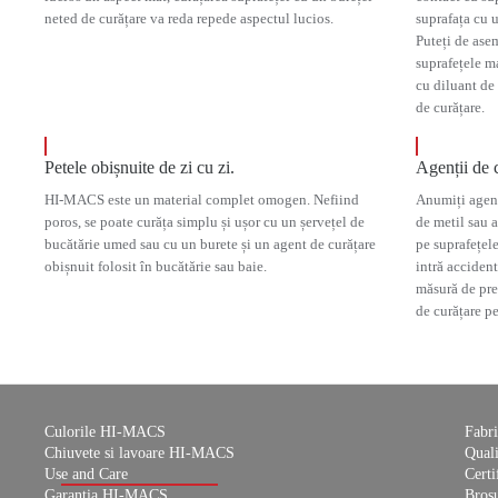
neted de curățare va reda repede aspectul lucios.
suprafața cu u
Puteți de asem
suprafețele m
cu diluant de 
de curățare.
Petele obișnuite de zi cu zi.
Agenții de c
HI-MACS este un material complet omogen. Nefiind
Anumiți agenț
poros, se poate curăța simplu și ușor cu un șervețel de
de metil sau a
bucătărie umed sau cu un burete și un agent de curățare
pe suprafețel
obișnuit folosit în bucătărie sau baie.
intră acciden
măsură de prec
de curățare p
Culorile HI-MACS
Fabri
Chiuvete si lavoare HI-MACS
Qual
Use and Care
Certi
Garantia HI-MACS
Brosu