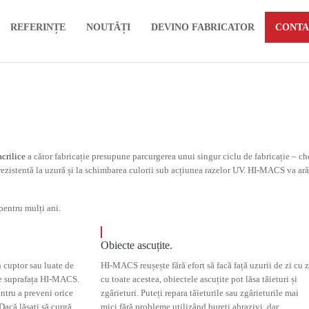
REFERINȚE
NOUTĂȚI
DEVINO FABRICATOR
CONTA
crilice
a căror fabricație presupune parcurgerea unui singur ciclu de fabricație – c
rezistentă la uzură și la schimbarea culorii sub acțiunea razelor UV. HI-MACS va ar
pentru mulți ani.
Obiecte ascuțite.
n cuptor sau luate de
HI-MACS reușește fără efort să facă față uzurii de zi cu z
 pe suprafața HI-MACS.
cu toate acestea, obiectele ascuțite pot lăsa tăieturi și
ntru a preveni orice
zgârieturi. Puteți repara tăieturile sau zgârieturile mai
acă lăsați să curgă
mici fără probleme utilizând bureți abrazivi, dar