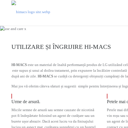
UTILIZARE ȘI ÎNGRIJIRE HI-MACS
HI-MACS
este un material de înaltă performanță produs de LG utilizând cele
este supus și unui al doilea tratament, prin expunere la încălzire controlat
după ani de zile.
HI-MACS
se curăță cu detergenți obișnuiți cumpărați de l
Mai jos vă oferim câteva sfaturi și sugestii simple pentru întreținerea și în
Urme de arsură.
Petele mai d
Micile semne de arsură sau semne cauzate de nicotină
Petele mai dif
pot fi îndepărtate folosind un agent de curățare sau un
vin roșu sau s
burete ușor abraziv. Dacă acest lucru va da finisajului
un agent de în
lucios un aspect mat, curățarea suprafeței cu un burețel
contact cu su