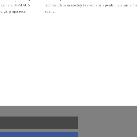
u bazinele HI-MACS
recomandăm să apelați la specialiști pentru tăieturile ma
curgă și apă rece.
adânci.