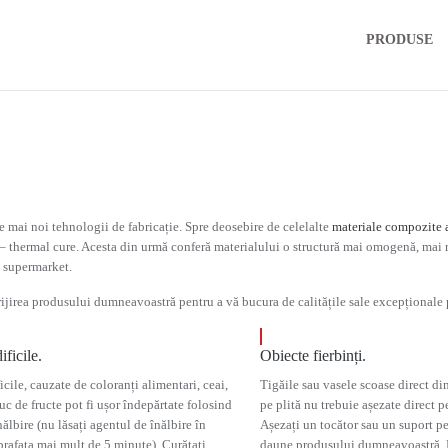
PRODUSE
 mai noi tehnologii de fabricație. Spre deosebire de celelalte
materiale compozite a
ă – thermal cure. Acesta din urmă conferă materialului o structură mai omogenă, mai 
a supermarket.
grijirea produsului dumneavoastră pentru a vă bucura de calitățile sale excepționale 
ificile.
Obiecte fierbinți.
icile, cauzate de coloranți alimentari, ceai,
Tigăile sau vasele scoase direct di
uc de fructe pot fi ușor îndepărtate folosind
pe plită nu trebuie așezate direct
ălbire (nu lăsați agentul de înălbire în
Așezați un tocător sau un suport pe
prafața mai mult de 5 minute). Curățați
daune produsului dumneavoastră. D