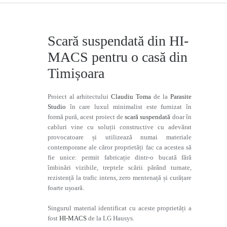
Scară suspendată din HI-
MACS pentru o casă din
Timișoara
Proiect al arhitectului
Claudiu Toma
de la
Parasite
Studio
în care luxul minimalist este furnizat în
formă pură, acest proiect de
scară suspendată
doar în
cabluri vine cu soluții constructive cu adevărat
provocatoare și utilizează numai materiale
contemporane ale căror proprietăți fac ca acestea să
fie unice: permit fabricație dintr-o bucată fără
îmbinări vizibile, treptele scării părând turnate,
rezistență la trafic intens, zero mentenață și curățare
foarte ușoară.
Singurul material identificat cu aceste proprietăți a
fost
HI-MACS
de la LG Hausys.