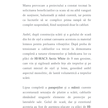
Marea provocare a proiectului a constat tocmai în
solicitarea beneficiarilor ca scara să nu aibă vanguri
de susținere, balustradă și mână curentă, iar pentru
ca lucrurile să se complice prima rampă să fie
complet suspendată, fiind susținută doar în cabluri.
Astfel, după construcția scării și a golului de scară
din foi de oțel a urmat carosarea acestora cu material
lemnos pentru preluarea vibrațiilor. După proba de
tensionare a cablurilor s-a trecut la demontarea
completă a tuturor elementelor și îmbrăcarea lor cu
plăci de
HI-MACS Arctic White
de 9 mm grosime,
care vin și sigilează ambele fețe ale treptelor și pe
canturi miezul de oțel și lemn, generând astfel
aspectul monolitic, de lastră volumetrică a treptelor
scării.
Lipsa completă a
parapeților
și a
mâinii
curente
accentuează senzația de plutire a scării, cablurile
rămânând singurele elemente de protecție pe
lateralele sale. Golul de scară, dar și exteriorul
acesteia au fost de asemnea placate cu plăci de
HI-