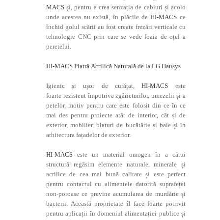
MACS
și, pentru a crea senzația de cabluri și acolo
unde acestea nu există, în plăcile de
HI-MACS
ce
închid golul scării au fost create frezări verticale cu
tehnologie CNC prin care se vede foaia de oțel a
peretelui.
HI-MACS
Piatră Acrilică Naturală
de la LG Hausys
Igienic și ușor de curățat,
HI-MACS
este
foarte rezistent împotriva zgârieturilor, umezelii și a
petelor, motiv pentru care este folosit din ce în ce
mai des pentru proiecte atât de interior, cât și de
exterior, mobilier, blaturi de bucătărie și baie și în
arhitectura fațadelor de exterior.
HI-MACS
este un material omogen în a cărui
structură regăsim elemente naturale, minerale și
acrilice de cea mai bună calitate și este perfect
pentru contactul cu alimentele datorită suprafeței
non-poroase ce previne acumularea de murdărie și
bacterii. Această proprietate îl face foarte potrivit
pentru aplicații în domeniul alimentației publice și