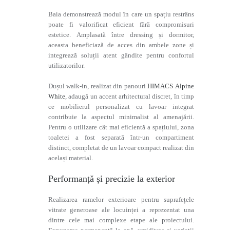
Baia demonstrează modul în care un spațiu restrâns
poate fi valorificat eficient fără compromisuri
estetice. Amplasată între dressing și dormitor,
aceasta beneficiază de acces din ambele zone și
integrează soluții atent gândite pentru confortul
utilizatorilor.
Dușul walk-in, realizat din panouri
HIMACS Alpine
White
, adaugă un accent arhitectural discret, în timp
ce mobilierul personalizat cu lavoar integrat
contribuie la aspectul minimalist al amenajării.
Pentru o utilizare cât mai eficientă a spațiului, zona
toaletei a fost separată într-un compartiment
distinct, completat de un lavoar compact realizat din
același material.
Performanță și precizie la exterior
Realizarea ramelor exterioare pentru suprafețele
vitrate generoase ale locuinței a reprezentat una
dintre cele mai complexe etape ale proiectului.