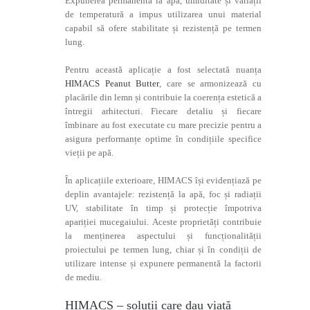
Expunerea permanentă la apă, umiditate și variații
de temperatură a impus utilizarea unui material
capabil să ofere stabilitate și rezistență pe termen
lung.
Pentru această aplicație a fost selectată nuanța
HIMACS Peanut Butter
, care se armonizează cu
placările din lemn și contribuie la coerența estetică a
întregii arhitecturi. Fiecare detaliu și fiecare
îmbinare au fost executate cu mare precizie pentru a
asigura performanțe optime în condițiile specifice
vieții pe apă.
În aplicațiile exterioare, HIMACS își evidențiază pe
deplin avantajele: rezistență la apă, foc și radiații
UV, stabilitate în timp și protecție împotriva
apariției mucegaiului. Aceste proprietăți contribuie
la menținerea aspectului și funcționalității
proiectului pe termen lung, chiar și în condiții de
utilizare intense și expunere permanentă la factorii
de mediu.
HIMACS – soluții care dau viață