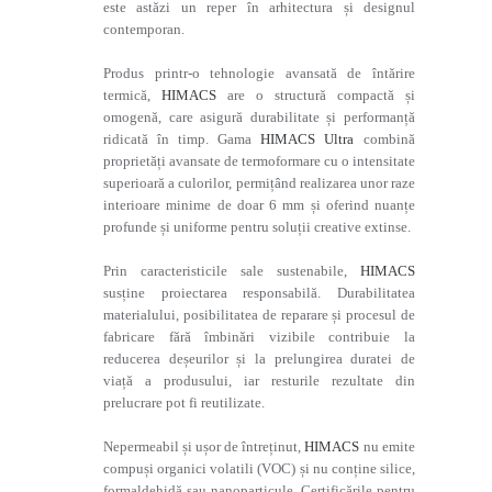
este astăzi un reper în arhitectura și designul
contemporan.
Produs printr-o tehnologie avansată de întărire
termică,
HIMACS
are o structură compactă și
omogenă, care asigură durabilitate și performanță
ridicată în timp. Gama
HIMACS Ultra
combină
proprietăți avansate de termoformare cu o intensitate
superioară a culorilor, permițând realizarea unor raze
interioare minime de doar 6 mm și oferind nuanțe
profunde și uniforme pentru soluții creative extinse.
Prin caracteristicile sale sustenabile,
HIMACS
susține proiectarea responsabilă. Durabilitatea
materialului, posibilitatea de reparare și procesul de
fabricare fără îmbinări vizibile contribuie la
reducerea deșeurilor și la prelungirea duratei de
viață a produsului, iar resturile rezultate din
prelucrare pot fi reutilizate.
Nepermeabil și ușor de întreținut,
HIMACS
nu emite
compuși organici volatili (VOC) și nu conține silice,
formaldehidă sau nanoparticule. Certificările pentru