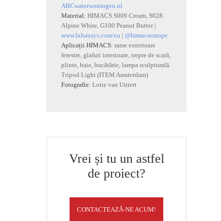
ABCwaterwoningen.nl
Material:
HIMACS S009 Cream, S028
Alpine White, G100 Peanut Butter |
www.lxhausys.com/eu
|
@himacseurope
Aplicații HIMACS:
rame exterioare
ferestre, glafuri interioare, trepte de scară,
plinte, baie, bucătărie, lampa sculpturală
Tripod Light (ITEM Amsterdam)
Fotografie:
Lotte van Uittert
Vrei și tu un astfel
de proiect?
CONTACTEAZĂ-NE ACUM!