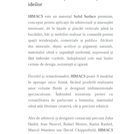
ideilor
HIMACS
este un material
Solid Surface
premium,
conceput pentru aplicații de arhitectură și amenajări
interioare, de la fațade și placări verticale până la
bucătării, băi și mobilier realizat la comandă pentru
spații rezidențiale, comerciale și publice. Alcătuit
din minerale, rășini acrilice și pigmenți naturali,
materialul oferă o suprafață uniformă, neporoasă și
fără îmbinări vizibile, îndeplinind cele mai înalte
cerințe de design, rezistență și igienă.
Flexibil și termoformabil,
HIMACS
poate fi modelat
în aproape orice formă, făcând posibilă realizarea
unor volume fluide și designuri tridimensionale
spectaculoase. Îmbinând rezistența pietrei cu
versatilitatea de prelucrare a lemnului, materialul
oferă atât libertate creativă, cât și precizie tehnică.
Ales de arhitecți și designeri consacrați precum Zaha
Hadid, Jean Nouvel, Rafael Moneo, Karim Rashid,
Marcel Wanders sau David Chipperfield,
HIMACS