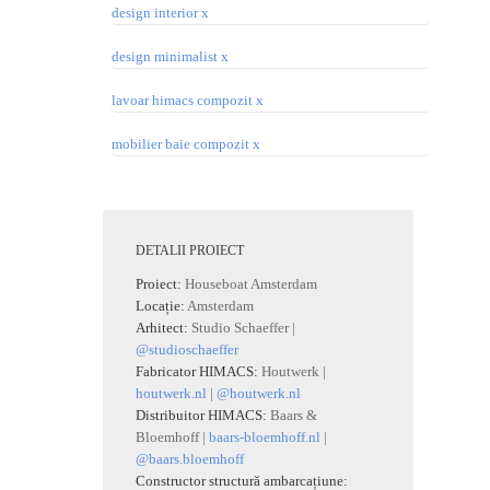
DETALII PROIECT
Proiect:
Houseboat Amsterdam
Locație:
Amsterdam
Arhitect:
Studio Schaeffer |
@studioschaeffer
Fabricator HIMACS:
Houtwerk |
houtwerk.nl
|
@houtwerk.nl
Distribuitor HIMACS:
Baars &
Bloemhoff |
baars-bloemhoff.nl
|
@baars.bloemhoff
Constructor structură ambarcațiune: