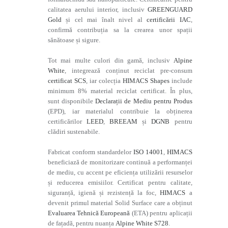
calitatea aerului interior, inclusiv
GREENGUARD
Gold
și cel mai înalt nivel al
certificării IAC
,
confirmă contribuția sa la crearea unor spații
sănătoase și sigure.
Tot mai multe culori din gamă, inclusiv
Alpine
White
, integrează conținut reciclat pre-consum
certificat SCS
, iar colecția
HIMACS Shapes
include
minimum 8% material reciclat certificat. În plus,
sunt disponibile
Declarații de Mediu pentru Produs
(EPD), iar materialul contribuie la obținerea
certificărilor
LEED
,
BREEAM
și
DGNB
pentru
clădiri sustenabile.
Fabricat conform standardelor
ISO 14001
,
HIMACS
beneficiază de monitorizare continuă a performanței
de mediu, cu accent pe eficiența utilizării resurselor
și reducerea emisiilor. Certificat pentru calitate,
siguranță, igienă și rezistență la foc,
HIMACS
a
devenit primul material Solid Surface care a obținut
Evaluarea Tehnică Europeană
(ETA) pentru aplicații
de fațadă, pentru nuanța
Alpine White S728
.