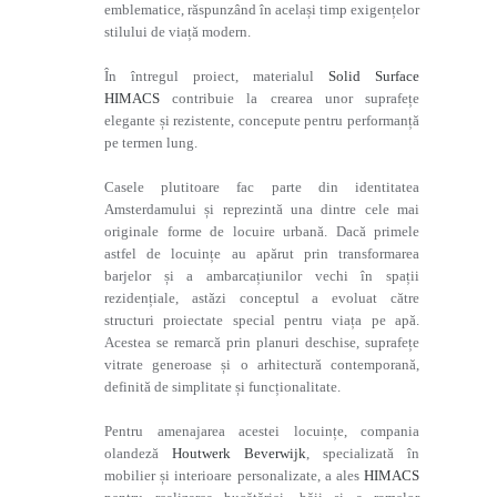
emblematice, răspunzând în același timp exigențelor
stilului de viață modern.
În întregul proiect, materialul
Solid Surface
HIMACS
contribuie la crearea unor suprafețe
elegante și rezistente, concepute pentru performanță
pe termen lung.
Casele plutitoare fac parte din identitatea
Amsterdamului și reprezintă una dintre cele mai
originale forme de locuire urbană. Dacă primele
astfel de locuințe au apărut prin transformarea
barjelor și a ambarcațiunilor vechi în spații
rezidențiale, astăzi conceptul a evoluat către
structuri proiectate special pentru viața pe apă.
Acestea se remarcă prin planuri deschise, suprafețe
vitrate generoase și o arhitectură contemporană,
definită de simplitate și funcționalitate.
Pentru amenajarea acestei locuințe, compania
olandeză
Houtwerk Beverwijk
, specializată în
mobilier și interioare personalizate, a ales
HIMACS