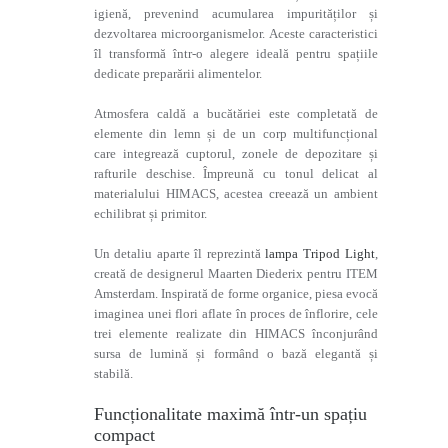
igienă, prevenind acumularea impurităților și
dezvoltarea microorganismelor. Aceste caracteristici
îl transformă într-o alegere ideală pentru spațiile
dedicate preparării alimentelor.
Atmosfera caldă a bucătăriei este completată de
elemente din lemn și de un corp multifuncțional
care integrează cuptorul, zonele de depozitare și
rafturile deschise. Împreună cu tonul delicat al
materialului HIMACS, acestea creează un ambient
echilibrat și primitor.
Un detaliu aparte îl reprezintă
lampa Tripod Light
,
creată de designerul Maarten Diederix pentru ITEM
Amsterdam. Inspirată de forme organice, piesa evocă
imaginea unei flori aflate în proces de înflorire, cele
trei elemente realizate din HIMACS înconjurând
sursa de lumină și formând o bază elegantă și
stabilă.
Funcționalitate maximă într-un spațiu
compact