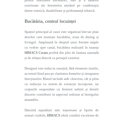
pentru realizarea bucătăriei, băii și a ramelor
exterioare ale ferestrelor, mizând pe combinația
dintre estetică, durabilitate și performanță tehnică.
Bucătăria, centrul locuinței
Spațiul principal al casei este organizat într-un plan
deschis care reunește bucătăria, zona de dining și
livingul. Amplasată în dreptul unor ferestre ample
cu vedere spre canal, bucătăria realizată în nuanța
HIMACS Cream
profită din plin de lumina naturală
și de relația directă cu peisajul exterior.
Designul este redus la esențial, fără elemente inutile,
accentul fiind pus pe claritatea formelor și integrarea
funcțiunilor. Blatul include atât chiuveta, cât și plita
cu inducție cu sistem de extracție incorporat, iar
corpurile suspendate cu fronturi subțiri și detalii
discrete contribuie la aspectul ordonat al întregului
ansamblu.
Datorită suprafeței sale neporoase și lipsite de
rosturi vizibile,
HIMACS
oferă condiții excelente de