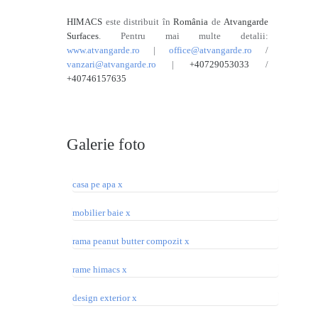
HIMACS
este distribuit în
România
de
Atvangarde
Surfaces
. Pentru mai multe detalii:
www.atvangarde.ro
|
office@atvangarde.ro
/
vanzari@atvangarde.ro
|
+40729053033
/
+40746157635
Galerie foto