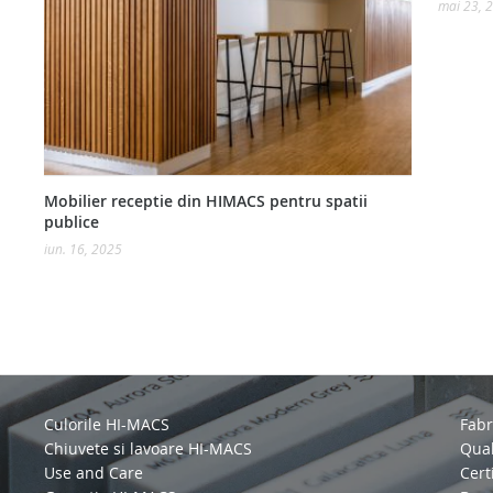
mai 23, 
Mobilier receptie din HIMACS pentru spatii
publice
iun. 16, 2025
Culorile HI-MACS
Fabr
Chiuvete si lavoare HI-MACS
Qual
Use and Care
Certi