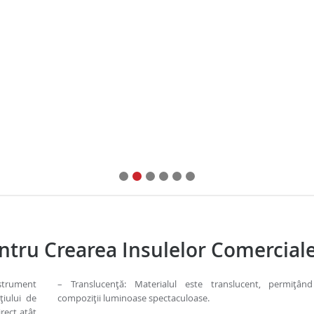
entru Crearea Insulelor Comercial
strument
– Translucență: Materialul este translucent, permițând
țiului de
compoziții luminoase spectaculoase.
rect atât