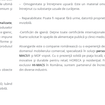
de ultimă
– Omogenitate și întreținere ușoară: Este un material om
remium și
întreținut cu substanțe uzuale de curățenie.
– Reparabilitate: Poate fi reparat fără urme, datorită proprie
nalizate
,
invizibilă.
roduselor
e igienic,
-Certificări de igienă: Deține toate certificările internaționale
re impune
foarte solicitat în spațiile de alimentație publică și clinici medic
 forme și
 produsul
Atvangarde este o companie românească cu o experiență de 
domeniul mobilierului comercial, specializată în soluții
perso
MACS
® și MDF vopsit. Cu o prezență solidă pe piața locală, 
inovative și durabile pentru retail, HORECA și rezidențial. Fi
exclusivi
HI-MACS
în România, suntem partenerul de încrede
u obiecte
din diverse industrii.
3D, luând
ibilă.