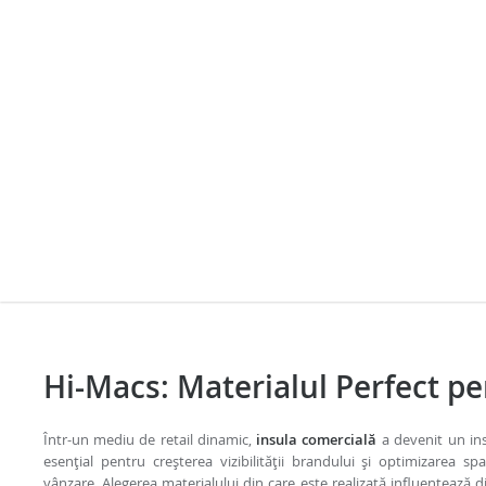
Hi-Macs: Materialul Perfect p
Într-un mediu de retail dinamic,
insula comercială
a devenit un in
esențial pentru creșterea vizibilității brandului și optimizarea spa
vânzare. Alegerea materialului din care este realizată influențează di