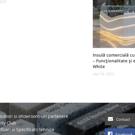
2025
Insulă comercială c
– Funcționalitate și 
White
mai 16, 2025
icatori si showroom-uri partenere
Contact
ity Club
ficari si Specificatii tehnice
Facebook