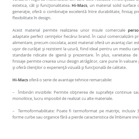
estetica, cât și funcționalitatea.
Hi-Macs
, un material solid surface 
generație, oferă o combinație excelentă între durabilitate, finisaj p
flexibilitate în design.
Acest material permite realizarea unor insule comerciale
perso
adaptate perfect cerințelor fiecărui brand. În cazul comercializării p
alimentare, precum ciocolata, acest material oferă un avantaj clar: est
ușor de curățat și rezistent la uzură, fiind ideal pentru un mediu ca
standarde ridicate de igienă și prezentare. În plus, varietatea de
finisaje permite crearea unui design atrăgător, care pune în valoare
și oferă clienților o experiență vizuală și funcțională de calitate.
Hi-Macs
oferă o serie de avantaje tehnice remarcabile:
– Îmbinări invizibile: Permite obținerea de suprafețe continue sa
monolitice, lucru imposibil de realizat cu alte materiale.
– Termoformabilitate: Poate fi termoformat pe matrițe, inclusiv 
forme curbe sau organice fără a pierde caracteristica de îmbinare inviz