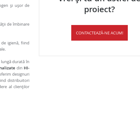
ogen și ușor de
proiect?
tății de îmbinare
CONTACTEAZĂ-NE ACUM!
 de igienă, fiind
ale.
lungă durată în
nalizate
din
HI-
oferim designuri
ind distribuitori
re al clienților