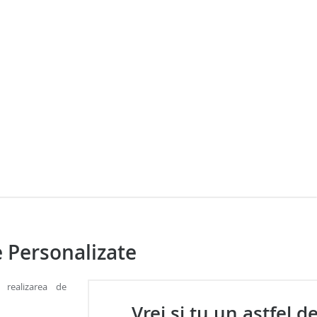
e Personalizate
 realizarea de
Vrei și tu un astfel d