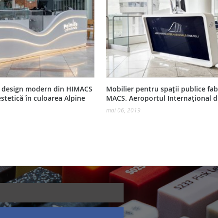
u design modern din HIMACS
Mobilier pentru spații publice fab
estetică în culoarea Alpine
MACS. Aeroportul Internațional d
mai 06, 2019