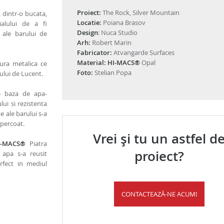
Proiect:
The Rock, Silver Mountain
t dintr-o bucata,
Locatie:
Poiana Brasov
ialului de a fi
Design
: Nuca Studio
 ale barului de
Arh:
Robert Marin
Fabricator:
Atvangarde Surfaces
Material:
HI-MACS®
Opal
tura metalica ce
Foto:
Stelian Popa
ului de Lucent.
e baza de apa-
ui si rezistenta
e ale barului s-a
upercoat.
Vrei și tu un astfel d
-MACS®
Piatra
proiect?
 apa s-a reusit
rfect in mediul
CONTACTEAZĂ-NE ACUM!