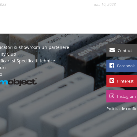
2023
ian. 10, 2023
icatori si showroom-uri partenere
Contact
ity Club
ficari si Specificatii tehnice
Facebook
uri
o
Pinterest
Instagram
Politica de confi