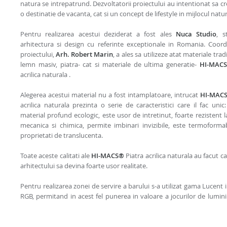
natura se intrepatrund. Dezvoltatorii proiectului au intentionat sa cr
o destinatie de vacanta, cat si un concept de lifestyle in mijlocul naturi
Pentru realizarea acestui deziderat a fost ales
Nuca Studio
, s
arhitectura si design cu referinte exceptionale in Romania. Coor
proiectului,
Arh. Robert Marin
, a ales sa utilizeze atat materiale trad
lemn masiv, piatra- cat si materiale de ultima generatie-
HI-MAC
acrilica naturala .
Alegerea acestui material nu a fost intamplatoare, intrucat
HI-MAC
acrilica naturala prezinta o serie de caracteristici care il fac unic
material profund ecologic, este usor de intretinut, foarte rezistent l
mecanica si chimica, permite imbinari invizibile, este termoformab
proprietati de translucenta.
Toate aceste calitati ale
HI-MACS®
Piatra acrilica naturala au facut c
arhitectului sa devina foarte usor realitate.
Pentru realizarea zonei de servire a barului s-a utilizat gama Lucent 
RGB, permitand in acest fel punerea in valoare a jocurilor de lumini