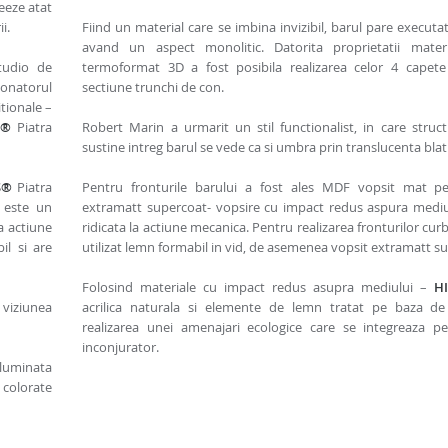
eeze atat
i.
Fiind un material care se imbina invizibil, barul pare executa
avand un aspect monolitic. Datorita proprietatii mater
tudio de
termoformat 3D a fost posibila realizarea celor 4 capete
donatorul
sectiune trunchi de con.
itionale –
S®
Piatra
Robert Marin a urmarit un stil functionalist, in care struc
sustine intreg barul se vede ca si umbra prin translucenta blat
S®
Piatra
Pentru fronturile barului a fost ales MDF vopsit mat p
: este un
extramatt supercoat- vopsire cu impact redus aspura mediul
a actiune
ridicata la actiune mecanica. Pentru realizarea fronturilor curb
il si are
utilizat lemn formabil in vid, de asemenea vopsit extramatt s
Folosind materiale cu impact redus asupra mediului –
HI
a viziunea
acrilica naturala si elemente de lemn tratat pe baza de
realizarea unei amenajari ecologice care se integreaza pe
inconjurator.
iluminata
 colorate